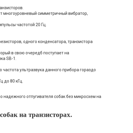
анзисторов.
яет многоуровневый симметричный вибратор,
мпульсы частотой 20 Гц.
езисторов, одного конденсатора, транзистора
торый в свою очередб поступает на
ка SB-1.
то частота ультразвука данного прибора гораздо
ц до 80 кГц.
но надежного отпугивателя собак без микросхем на
собак на транзисторах.