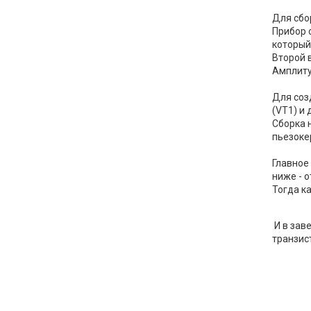
Для сбо
Прибор 
который
Второй 
Амплиту
Для соз
(VT1) и 
Сборка 
пьезоке
Главное
ниже - о
Тогда ка
И в зав
транзис