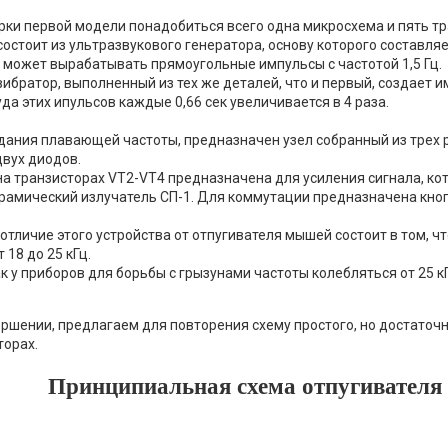
рки первой модели понадобиться всего одна микросхема и пять тр
состоит из ультразвукового генератора, основу которого составл
 может вырабатывать прямоугольные импульсы с частотой 1,5 Гц.
вибратор, выполненный из тех же деталей, что и первый, создает и
да этих ипульсов каждые 0,66 сек увеличивается в 4 раза.
дания плавающей частоты, предназначен узел собранный из трех р
двух диодов.
на транзисторах VT2-VT4 предназначена для усиления сигнала, ко
рамический излучатель СП-1. Для коммутации предназначена кноп
 отличие этого устройства от отпугивателя мышей состоит в том, ч
т 18 до 25 кГц.
к у приборов для борьбы с грызунами частоты колебляться от 25 кГ
ершении, предлагаем для повторения схему простого, но достаточ
торах.
Принципиальная схема отпугивателя 