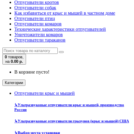
Отпугиватели кротов
Отпугиватели собак
Как избавиться от крыс и мышей в частном доме
Отпугиватели птиц
Отпугиватели комаров
Технические характеристики отпугивателей
Уничтожители комаров
Отпугиватели тараканов
0
товаров,
на
0.00 р.
В корзине пусто!
Категории
Отпугиватели крыс и мышей
↳
Ультразвуковые отпугиватели крыс и мышей, производство
Россия
↳
Ультразвуковые отпугиватели грызунов (крыс и мышей) США
↳
Выбор места установки