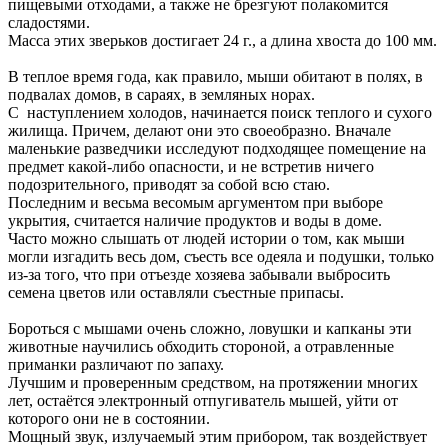
пищевыми отходами, а также не брезгуют полакомится
сладостями.
Масса этих зверьков достигает 24 г., а длина хвоста до 100 мм.
В теплое время года, как правило, мыши обитают в полях, в
подвалах домов, в сараях, в земляных норах.
С наступлением холодов, начинается поиск теплого и сухого
жилища. Причем, делают они это своеобразно. Вначале
маленькие разведчики исследуют подходящее помещение на
предмет какой-либо опасности, и не встретив ничего
подозрительного, приводят за собой всю стаю.
Последним и весьма весомым аргументом при выборе
укрытия, считается наличие продуктов и воды в доме.
Часто можно слышать от людей истории о том, как мыши
могли изгадить весь дом, съесть все одеяла и подушки, только
из-за того, что при отъезде хозяева забывали выбросить
семена цветов или оставляли съестные припасы.
Бороться с мышами очень сложно, ловушки и капканы эти
животные научились обходить стороной, а отравленные
приманки различают по запаху.
Лучшим и проверенным средством, на протяжении многих
лет, остаётся электронный отпугиватель мышей, уйти от
которого они не в состоянии.
Мощный звук, излучаемый этим прибором, так воздействует